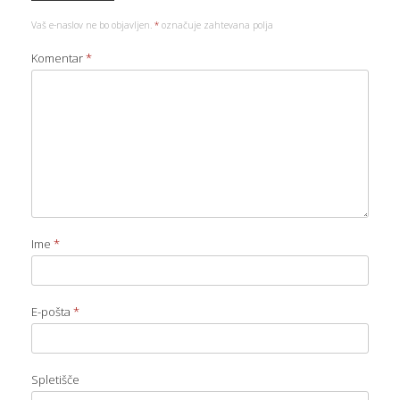
Vaš e-naslov ne bo objavljen.
*
označuje zahtevana polja
Komentar
*
Ime
*
E-pošta
*
Spletišče