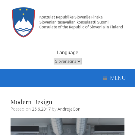
Skip
to
content
Language
Language
MENU
Modern Design
Posted on
25.6.2017
by
AndrejaCon