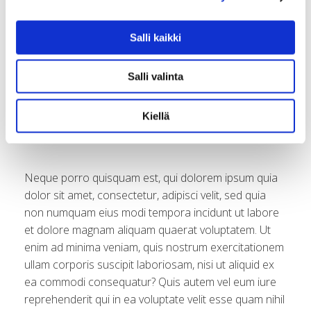
consequuntur magni dolores eos qui ratione
voluptatem sequi nesciunt.
Salli kaikki
Salli valinta
Quis autem vel eum iure reprehenderit qui in ea
voluptate velit esse quam nihil molestiae
Kiellä
consequatur
Neque porro quisquam est, qui dolorem ipsum quia
dolor sit amet, consectetur, adipisci velit, sed quia
non numquam eius modi tempora incidunt ut labore
et dolore magnam aliquam quaerat voluptatem. Ut
enim ad minima veniam, quis nostrum exercitationem
ullam corporis suscipit laboriosam, nisi ut aliquid ex
ea commodi consequatur? Quis autem vel eum iure
reprehenderit qui in ea voluptate velit esse quam nihil