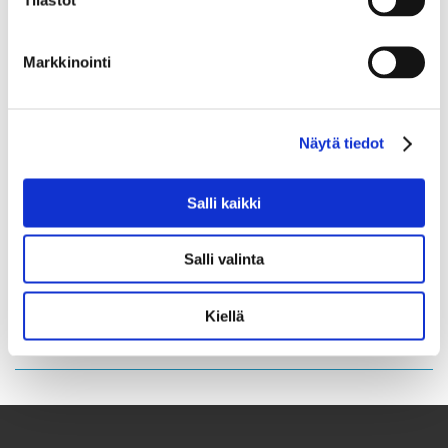
se predstavi s svojimi jedmi. Za ta namen članice in
člani društva pripravijo slovenske jedi.
Markkinointi
S slovensko hrano se člani lahko spoznajo tudi na
vsakoletnem kuharskem tečaju.
Näytä tiedot
Posebno priljubljeni pa so vsakoletni tematski,
kulinarični izleti v Slovenijio.
Salli kaikki
Veseli smo lahko, da je na Finskem toliko prijateljev
Slovenije, ki tako aktivno spremljajo in sodelujejo pri
Salli valinta
promociji Slovenije.
Spletna stran društva Slovenia-Seura >
Kiellä
Facebook skupina Slovenia-Seura >