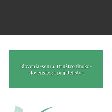
Slovenia-seura, Društvo finsko-
slovenskega prijateljstva