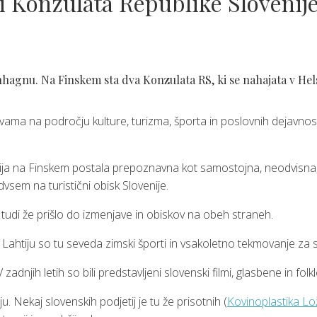
i Konzulata Republike Slovenije 
gnu. Na Finskem sta dva Konzulata RS, ki se nahajata v Helsin
ma na področju kulture, turizma, športa in poslovnih dejavnosti,
lovenija na Finskem postala prepoznavna kot samostojna, neodvisn
vsem na turistični obisk Slovenije.
je tudi že prišlo do izmenjave in obiskov na obeh straneh.
Lahtiju so tu seveda zimski športi in vsakoletno tekmovanje za sv
zadnjih letih so bili predstavljeni slovenski filmi, glasbene in fol
Nekaj slovenskih podjetij je tu že prisotnih (
Kovinoplastika Lo