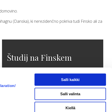
 domovino.
nhagnu (Danska), ki nerezidenčno pokriva tudi Finsko ali za
Študij na Finskem
Več
Salli kaikki
laration/
Salli valinta
Kiellä