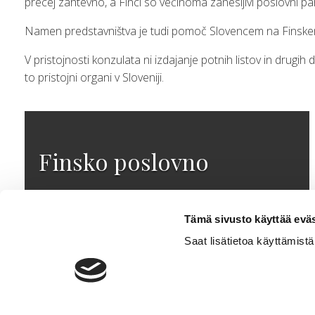
precej zahtevno, a Finci so večinoma zanesljivi poslovni par
Namen predstavništva je tudi pomoč Slovencem na Finskem 
V pristojnosti konzulata ni izdajanje potnih listov in drug
to pristojni organi v Sloveniji.
Finsko poslovno
Tämä sivusto käyttää eväs
Več
Saat lisätietoa käyttämis