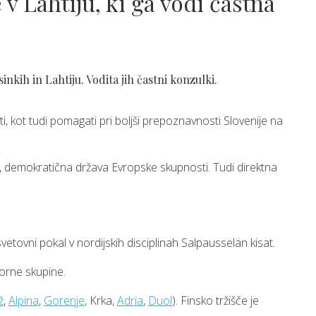
v Lahtiju, ki ga vodi častna
kih in Lahtiju. Vodita jih častni konzulki.
 kot tudi pomagati pri boljši prepoznavnosti Slovenije na
a, demokratična država Evropske skupnosti. Tudi direktna
etovni pokal v nordijskih disciplinah Salpausselän kisat.
klorne skupine.
ž
,
Alpina
,
Gorenje
, Krka,
Adria
,
Duol
). Finsko tržišče je