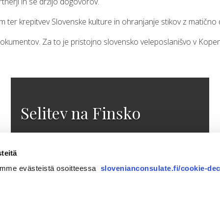
tnerji in se držijo dogovorov.
ter krepitvev Slovenske kulture in ohranjanje stikov z matično
ih dokumentov. Za to je pristojno slovensko veleposlanišvo v Kope
Selitev na Finsko
teitä
Več
tämme evästeistä osoitteessa
slovenianconsulate.fi/cookie-dec