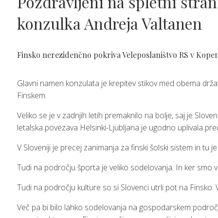
Pozdravljeni na spletni stran
konzulka Andreja Valtanen
Finsko nerezidenčno pokriva Veleposlaništvo RS v Kopenha
Glavni namen konzulata je krepitev stikov med obema država
Finskem.
Veliko se je v zadnjih letih premaknilo na bolje, saj je S
letalska povezava Helsinki-Ljubljana je ugodno uplivala pred
V Sloveniji je precej zanimanja za finski šolski sistem in tu 
Tudi na področju športa je veliko sodelovanja. In ker smo v 
Tudi na področju kulture so si Slovenci utrli pot na Finsko. V 
Več pa bi bilo lahko sodelovanja na gospodarskem področju. 