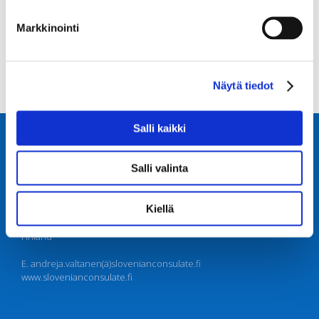
Kirjaudu sisään
Markkinointi
Sisältösyöte
Kommenttisyöte
WordPress.org
Näytä tiedot
Salli kaikki
Honorary Consulate of Slovenia
Mrs Andreja Valtanen
Salli valinta
Honorary Consul
Kiellä
Palokunnantie 19
15800 Lahti
Finland
E. andreja.valtanen(ä)slovenianconsulate.fi
www.slovenianconsulate.fi