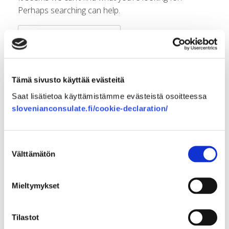
Perhaps searching can help.
Search
for:
Search
for:
Tämä sivusto käyttää evästeitä
Saat lisätietoa käyttämistämme evästeistä osoitteessa
slovenianconsulate.fi/cookie-declaration/
Viimeisimmät kommentit
Arkistot
Suostumuksen
Välttämätön
valinta
Kategoriat
Mieltymykset
Ei kategorioita
Tilastot
Meta