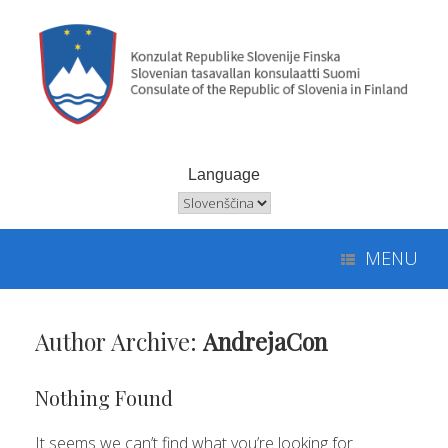
Skip
to
content
Language
Language
MENU
Author Archive:
AndrejaCon
Nothing Found
It seems we can’t find what you’re looking for.