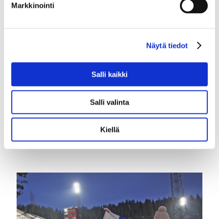
Markkinointi
andreja.valtanen(ä)slovenianconsulate.fi
www.slovenianconsulate.fi
Näytä tiedot
Salli kaikki
Palokunnantie 19
15800 Lahti
Finland
Salli valinta
Kiellä