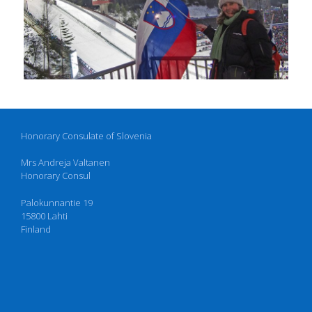
Honorary Consulate of Slovenia
Mrs Andreja Valtanen
Honorary Consul
Palokunnantie 19
15800 Lahti
Finland
E. andreja.valtanen(ä)slovenianconsulate.fi
www.slovenianconsulate.fi