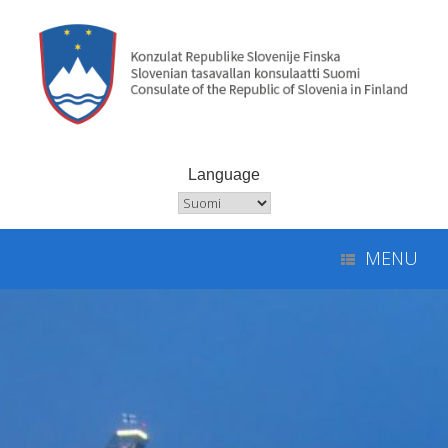
Skip
to
content
Language
Language
MENU